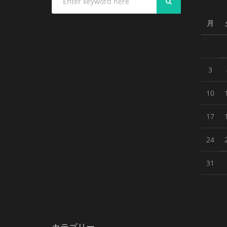
SEARCH
月
3
10
17
24
31