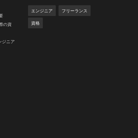
エンジニア
フリーランス
要
資格
際の資
ンジニア