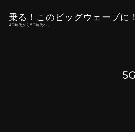
Skip
to
乗る！このビッグウェーブに
content
4G時代から5G時代へ。
5